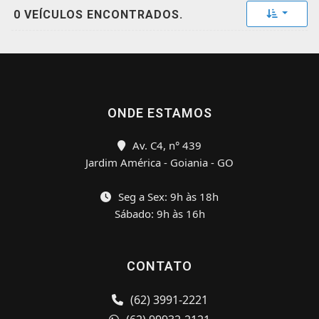
Toggle 
0 VEÍCULOS ENCONTRADOS.
ONDE ESTAMOS
Av. C4, n° 439
Jardim América - Goiania - GO
Seg a Sex: 9h às 18h
Sábado: 9h às 16h
CONTATO
(62) 3991-2221