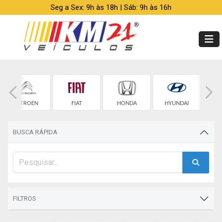
Seg a Sex: 9h às 18h | Sáb: 9h às 16h
CITROEN
FIAT
HONDA
HYUNDAI
BUSCA RÁPIDA
FILTROS