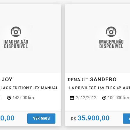
JOY
SANDERO
T
RENAULT
 BLACK EDITION FLEX MANUAL
1.6 PRIVILÉGE 16V FLEX 4P A
1
143.000 km
2012/2012
100.000 km
00,00
35.900,00
VER MAIS
R$