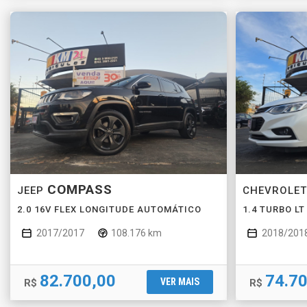
COMPASS
JEEP
CHEVROLE
2.0 16V FLEX LONGITUDE AUTOMÁTICO
1.4 TURBO L
2017/2017
108.176 km
2018/201
82.700,00
74.7
VER MAIS
R$
R$