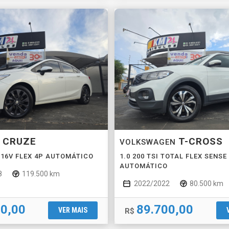
CRUZE
T-CROSS
T
VOLKSWAGEN
T 16V FLEX 4P AUTOMÁTICO
1.0 200 TSI TOTAL FLEX SENSE
AUTOMÁTICO
8
119.500 km
2022/2022
80.500 km
00,00
89.700,00
VER MAIS
R$