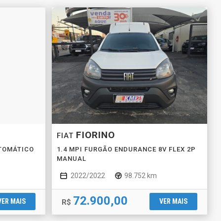
FIORINO
FIAT
UTOMÁTICO
1.4 MPI FURGÃO ENDURANCE 8V FLEX 2P
MANUAL
2022/2022
98.752 km
72.900,00
VER MAIS
VER MAIS
R$