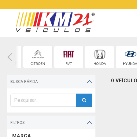
HEVROLET
CITROEN
FIAT
HONDA
HYUNDA
0 VEÍCUL
BUSCA RÁPIDA
FILTROS
MARCA