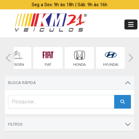
Seg a Sex: 9h às 18h | Sáb: 9h às 16h
CITROEN
FIAT
HONDA
HYUNDAI
BUSCA RÁPIDA
FILTROS