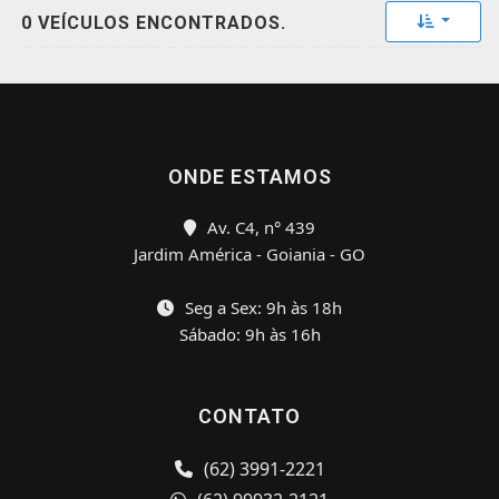
Toggle 
0 VEÍCULOS ENCONTRADOS.
ONDE ESTAMOS
Av. C4, n° 439
Jardim América - Goiania - GO
Seg a Sex: 9h às 18h
Sábado: 9h às 16h
CONTATO
(62) 3991-2221