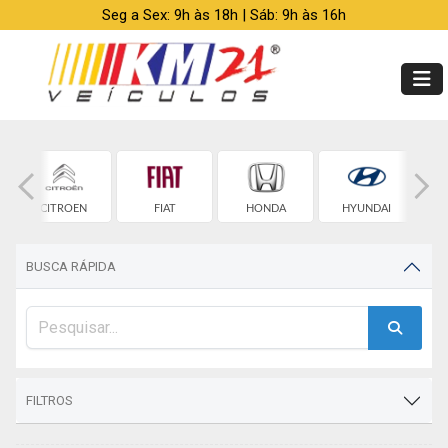
Seg a Sex: 9h às 18h | Sáb: 9h às 16h
CITROEN
FIAT
HONDA
HYUNDAI
BUSCA RÁPIDA
FILTROS