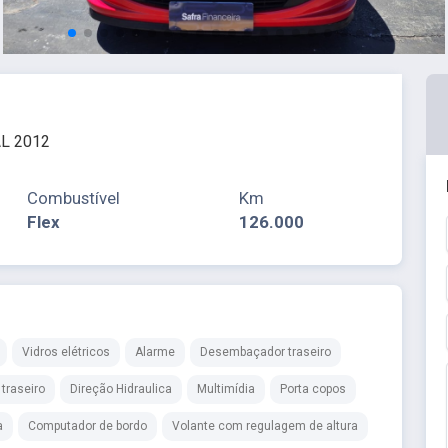
L 2012
Combustível
Km
Flex
126.000
Vidros elétricos
Alarme
Desembaçador traseiro
traseiro
Direção Hidraulica
Multimídia
Porta copos
a
Computador de bordo
Volante com regulagem de altura