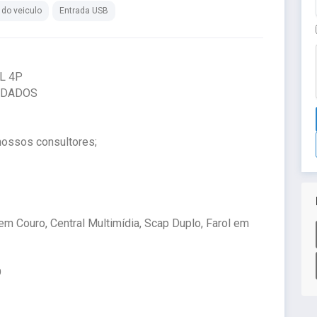
 do veiculo
Entrada USB
L 4P
RODADOS
nossos consultores;
m Couro, Central Multimídia, Scap Duplo, Farol em
O