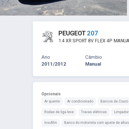
PEUGEOT
207
1.4 XR SPORT 8V FLEX 4P MANUA
Ano
Câmbio
2011/2012
Manual
Opcionais
Ar quente
Ar condicionado
Bancos de Couro
Rodas de liga leve
Travas elétricas
Limpador 
Insufilm
Banco do motorista com ajuste de altur