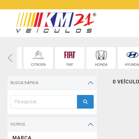
HEVROLET
CITROEN
FIAT
HONDA
HYUNDA
0 VEÍCUL
BUSCA RÁPIDA
FILTROS
MARCA