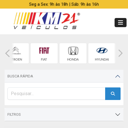
Seg a Sex: 9h às 18h | Sáb: 9h às 16h
CITROEN
FIAT
HONDA
HYUNDAI
BUSCA RÁPIDA
FILTROS