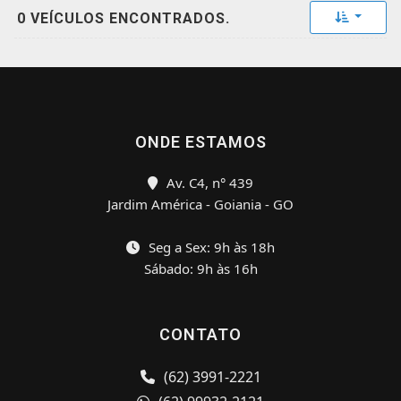
Toggle 
0 VEÍCULOS ENCONTRADOS.
ONDE ESTAMOS
Av. C4, n° 439
Jardim América - Goiania - GO
Seg a Sex: 9h às 18h
Sábado: 9h às 16h
CONTATO
(62) 3991-2221